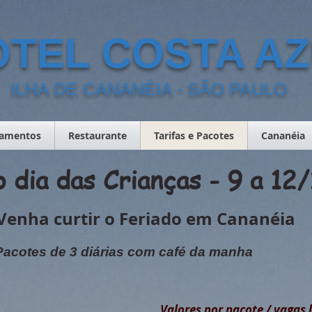
OTEL COSTA A
ILHA DE CANANÉIA - SÃO PAULO
tamentos
Restaurante
Tarifas e Pacotes
Cananéia
o dia das Crianças - 9 a 1
Venha curtir o Feriado em Cananéia
Pacotes de 3
diárias
com café da manha
Valores por pacote / vagas 