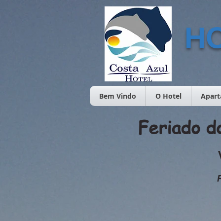
H
Bem Vindo
O Hotel
Apar
Feriado d