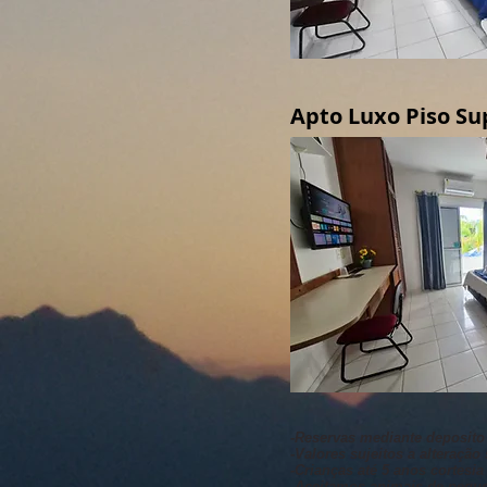
Apto Luxo Piso Su
-Reservas mediante deposito
-Valores sujeitos a alteração
-Crianças até 5 anos cortesia
-Aceitamos animais de peque