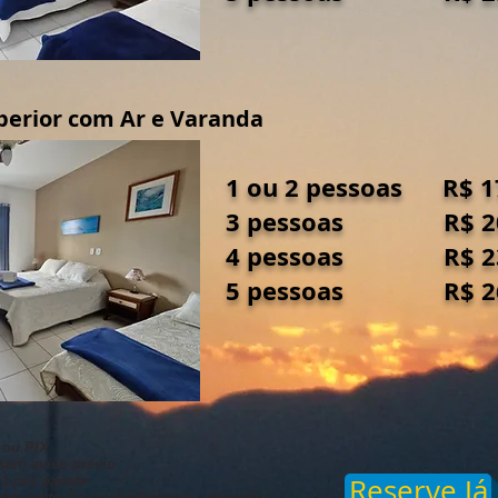
perior com Ar e Varanda
1 ou 2 pessoas 
3 pessoas R$ 
4 pessoas R$ 
5 pessoas R$ 
 ou PIX
 sem aviso prévio
Reserve Já
 1 por pacote
no porte (1 por apartamento. consulte